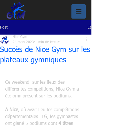
Post
Nice Gym
24 mars 2023
1 min de lecture
Succès de Nice Gym sur les
plateaux gymniques
Ce weekend  sur les lieux des 
différentes compétitions, Nice Gym a 
été omniprésent sur les podiums.
A Nice
, où avait lieu les compétitions 
départementales FFG, les gymnastes 
ont glané 5 podiums dont 
4 titres 