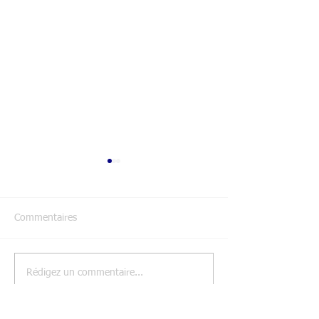
Commentaires
Inscriptions 202
Rédigez un commentaire...
Assemblée générale de
Nice Gym