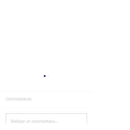
Commentaires
Inscriptions 202
Rédigez un commentaire...
Assemblée générale de
Nice Gym