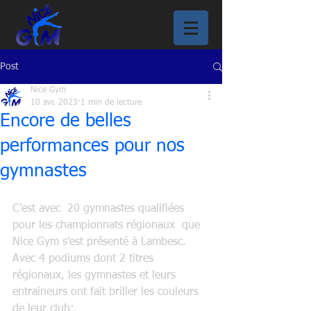
Post
Nice Gym
10 avr. 2023
1 min de lecture
Encore de belles
performances pour nos
gymnastes
C’est avec  20 gymnastes qualifiées 
pour les championnats régionaux  que 
Nice Gym s’est présenté à Lambesc. 
Avec 4 podiums dont 2 titres 
régionaux, les gymnastes et leurs 
entraineurs ont fait briller les couleurs 
de leur club: