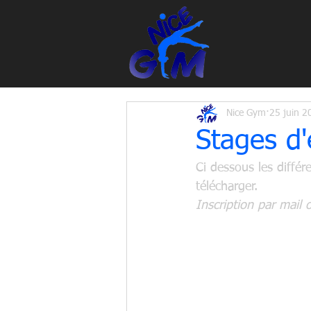
Nice Gym
25 juin 2
Stages d'
Ci dessous les différ
télécharger.
Inscription par mail 