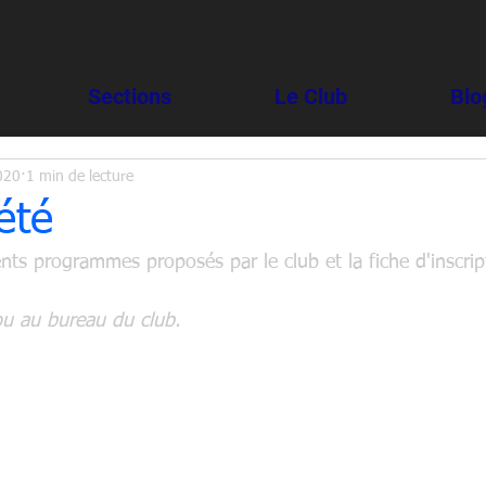
Sections
Le Club
Blo
020
1 min de lecture
été
ents programmes proposés par le club et la fiche d'inscrip
ou au bureau du club.